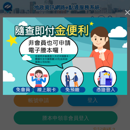
地政資訊網路e點通服務系統
使用自然人、工商憑證或XCA憑證（僅
適用合作社、農會、漁會）登入​​
登入
帳號申請
謄本申領非會員登入
忘記密碼？